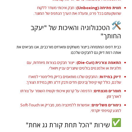
חווית פתיחה (Unboxing):
חבק איכותי משדר ללקוח
שהשקעתם בכל פרט, ומעלה את הערך הנתפס של המוצר.
הטכנולוגיה והאיכות של "יעקב
החותך"
כבית דפוס המתמחה בייצור משחקים ומארזים מורכבים, אנו מביאים את
אותה רמת דיוק גם לחבקים שלכם:
התאמה צורנית (Die-Cut):
ייצור חבקים בצורות מיוחדות, עם
חלוניות או אלמנטים בולטים שיוצרים עניין ויזואלי.
דיוק במידות:
החבקים שלנו מותאמים בדיוק מילימטרי למארז
שלכם, כולל קווי קיפול (ביגים) חדים ודבק דו"צ חזק במידת הצורך.
חומרים מנצחים:
הדפסה על קרטון איכותי וקשיח השומר על צורתו
לאורך זמן.
גימורים משלימים:
אפשרות ללמינציה מט, מבריק או Soft-Touch
למגע קטיפתי יוקרתי.
שירות "הכל תחת קורת גג אחת"