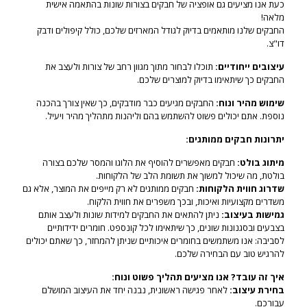
כעת אנו מציעים גם אופציה של חבקים בצורות שונות בהתאמה אישית
מלאה!
החבקים שלנו מותאמים בדיוק לגודל המארזים שלכם, כולל קיפולים ודבק
דו"צ.
עיצובים ייחודיים:
תוכלו לבחור מתוך מגוון רחב של צורות ולעצב את
החבקים כך שיתאימו בדיוק למוצרים שלכם.
שימוש מהיר ונוח:
החבקים מגיעים כבר מודבקים, כך שאין צורך בהכנה
נוספת. אתם יכולים פשוט להשתמש בהם וליהנות מתהליך מהיר ויעיל.
יתרונות חבקים ממותגים:
מיתוג בולט:
חבקים מאפשרים להוסיף את הלוגו והמסר שלכם בצורה
בולטת, מה שיכול למשוך את תשומת הלב של הלקוחות.
שדרוג חווית הלקוחות:
חבקים ממותגים לא רק מייפים את המוצר, אלא גם
משדרים מקצועיות ואיכות, ובכך משפרים את חווית הלקוח.
גמישות בעיצוב:
ניתן להתאים את החבקים למידות שונות ולעצב אותם
בצבעים ובסגנונות שונים, כך שיתאימו לכל קונספט. חומרים ידידותיים
לסביבה: אנו משתמשים בחומרים איכותיים שניתן להמחזר, כך שאתם יכולים
להרגיש טוב עם הבחירה שלכם.
איך זה עובד?
אנו מציעים תהליך פשוט ונוח:
בחירת עיצוב:
לאחר פגישה ראשונית, נבנה יחד את העיצוב המושלם
עבורכם.