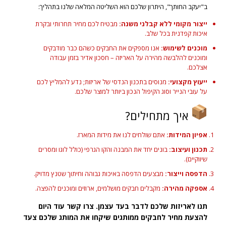
ב"יעקב החותך", היתרון שלכם הוא השליטה המלאה שלנו בתהליך:
ייצור מקומי ללא קבלני משנה:
מבטיח לכם מחיר תחרותי ובקרת
איכות קפדנית בכל שלב.
מוכנים לשימוש:
אנו מספקים את החבקים כשהם כבר מודבקים
ומוכנים להלבשה מהירה על האריזה – חסכון אדיר בזמן עבודה
אצלכם.
ייעוץ מקצועי:
מנוסים בתכנון הנדסי של אריזות; נדע להמליץ לכם
על עובי הנייר וסוג הקיפול הנכון ביותר למוצר שלכם.
איך מתחילים?
אפיון המידות:
אתם שולחים לנו את מידות המארז.
תכנון ועיצוב:
בונים יחד את המבנה והקו הגרפי (כולל לוגו ומסרים
שיווקיים).
הדפסה וייצור:
מבצעים הדפסה באיכות גבוהה וחיתוך שטנץ מדויק.
אספקה מהירה:
מקבלים חבקים מושלמים, ארוזים ומוכנים להפצה.
תנו לאריזות שלכם לדבר בעד עצמן. צרו קשר עוד היום
להצעת מחיר לחבקים ממותגים שיקחו את המותג שלכם צעד