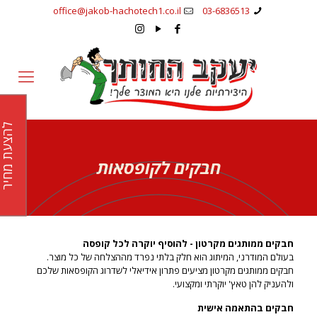
office@jakob-hachotech1.co.il
03-6836513
להצעת מחי
חבקים לקופסאות
חבקים ממותגים מקרטון - להוסיף יוקרה לכל קופסה
בעולם המודרני, המיתוג הוא חלק בלתי נפרד מההצלחה של כל מוצר.
חבקים ממותגים מקרטון מציעים פתרון אידיאלי לשדרוג הקופסאות שלכם
ולהעניק להן טאץ' יוקרתי ומקצועי.
חבקים בהתאמה אישית