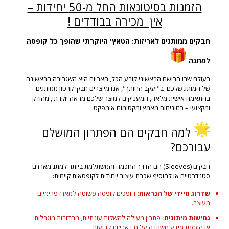
הזמנות בסיטונאות החל מ-50 יחידות –
אין מכירה בבודדים !
חבקים ממותגים לאריזות: הטאץ' היוקרתי שהופך כל קופסה
למתנה
בעולם שבו הרושם הראשוני קובע הכל, האריזה היא השגרירה הראשונה
של המותג שלכם. ב"יעקב החותך", אנו מייצרים חבקי קרטון ממותגים
בהתאמה אישית מלאה, המעניקים למוצר שלכם מראה יוקרתי, מהודק
ומקצועי – במינימום מאמץ ומקסימום אימפקט.
למה חבקים הם הפתרון המושלם
עבורכם?
חבקים (Sleeves) הם הדרך החכמה והמשתלמת ביותר למתג מארזים
סטנדרטיים או להוסיף שכבת עיצוב ייחודית לקופסאות קיימות:
שדרוג מיידי של הנראות:
הופכים קופסה פשוטה למארז פרימיום
מעוצב.
גמישות מיתוגית:
פתרון מעולה להשקות עונתיות, מהדורות מוגבלות
או הוספת מידע משתנה על גבי אריזות קבועות.