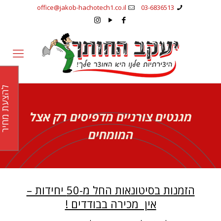
office@jakob-hachotech1.co.il
03-6836513
להצעת מחי
מגנטים צורניים מדפיסים רק אצל
המומחים
הזמנות בסיטונאות החל מ-50 יחידות –
אין מכירה בבודדים !