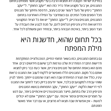
במדינת ישראל הקטנה לא תמצאו הרבה בעלי מקצוע אשר מומחים בתחום
המגנטים, אך בעל מקצוע אחד נדיר כזה הוא "יעקב החותך". ל"יעקב
החותך" ניסיון של מעל לעשר שנים בעיצוב, הדפסה וחיתוך של מגנטים
מכל הסוגים ומכל המינים. גם כשמדובר על המילה האחרונה בתחום
המגנטים, מגנטים צורניים, ל"יעקב החותך" יש את כל הציוד המקצועי
הדרוש ואת הידע והניסיון הנלווים להם, על מנת לבצע את העבודה על
הצד הטוב ביותר, באיכות הגבוהה ביותר, ובמחיר הוגן ומשתלם לכל אחד.
בכל תחום שהוא, חדשנות היא
מילת המפתח
גם בתחום המגנטים, כמו בשאר תחומי החיים, הטכנולוגייה המתקדמת
ודרישות החברה המודרנית שלנו גורמות לכך שישנם חידושים רבים. אחד
מהם הוא באמת התחום של מגנטים צורניים, אשר כעת כבר ניתן למצוא
אותם בכל מקום. המגנטים הללו מאפשרים ללקוח לעצב את המגנט כראות
עיניו, כולל את הצורה המיוחדת שבה הוא רוצה שהמגנט ייחתך. מיותר לציין
שזוהי עבודה למקצוענים בלבד, אשר יודעים בדיוק כיצד לחתוך את המגנט
לפי דרישות הלקוח. "יעקב החותך", עקב התמחותו בנושא המגנטים
והניסיון הרב שלו בתחום, מייצר מגנטים צורניים איכותיים ביותר, עם דגש
על חומרים איכותיים וגימור איכותי. עם "יעקב החותך" אתם לא יכולים
לטעות – אין אפשרות שבה תצאו לא מרוצים, או עם דבר אחר מאשר
הזמנתם.