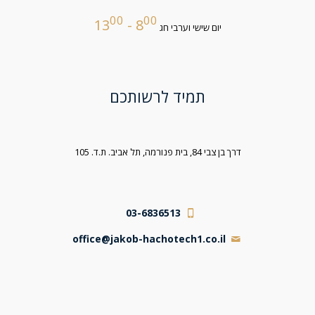
00
00
- 13
8
יום שישי וערבי חג
תמיד לרשותכם
דרך בן צבי 84, בית פנורמה, תל אביב. ת.ד. 105
03-6836513
office@jakob-hachotech1.co.il