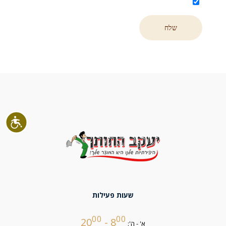
שעות פעילות
00
00
- 20
8
א' - ה':