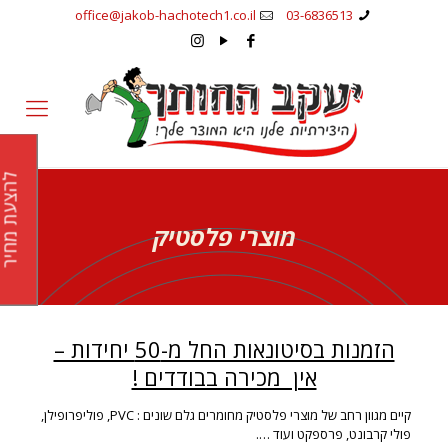
office@jakob-hachotech1.co.il
03-6836513
להצעת מחי
מוצרי פלסטיק
הזמנות בסיטונאות החל מ-50 יחידות –
אין מכירה בבודדים !
קיים מגוון רחב של מוצרי פלסטיק מחומרים גלם שונים : PVC, פוליפרופילן,
פולי קרבונט, פרספקט ועוד ….