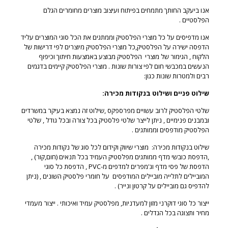
אנו ביעקב החותך מתמחים בפיתוח ועיצוב מוצרים מחומרים הגלם
הפלסטיים .
אנו מדפיסים על כל מוצרי הפלסטיק וממתגים את הכל סוגי המוצרים עליד
הדפסה ישירה על הפלסטיק,כל מוצרי הפלסטיק מיוצרים לפי דרישות של
הלקוח , הגימור של מוצרי הפלסטיק מבוצע באמצעות חיתוך וכיפוף
הנעשים במכבשי חום לפי צורות שונות . מוצרי הפלסטיק קיימים בדגמים
רבים ולמטרות שונות כגון:
שילוט פניים ושילוט בנקודות מכירה:
שלטי הפלסטיק לרוב עשויים מפרספקס ,שילוט זה נמצא בעיקר במשרדים
ובמבנים פנימיים , ניתן לייצר שלטי פלסטיק בכל צורה ובכל גודל , שלטי
הפלסטיק מודפסים וממותגים .
שילוט בנקודות מכירה: מוצרי שיווק וקידום לכל סוג של נקודות מכירה
,הדפסת כובשי מדף ממותגים מפלסטיק העמיד בכל תנאים (חום,קור) ,
הדפסת של פסי מדף וג'מפרים למדפים מ-PVC , הדפסת כל סוגי
המוביילים לתלייה מוביילים המודפסים על חומרי פלסטיק השונים , (ניתן
להדפיס גם מוביילים על קרטון ונייר) .
ייצור כל סוגי דוקרני מזון למעדניות, מפלסטיק עמיד ואיכותי . ייצור מעמדי
מחיר ותצוגה בכל הגדלים .